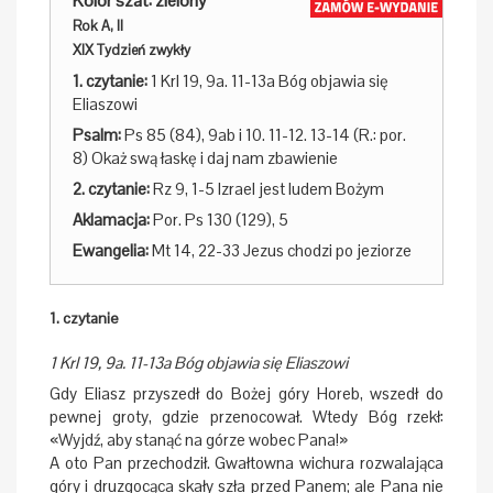
Kolor szat: zielony
Rok A, II
XIX Tydzień zwykły
1. czytanie:
1 Krl 19, 9a. 11-13a Bóg objawia się
Eliaszowi
Psalm:
Ps 85 (84), 9ab i 10. 11-12. 13-14 (R.: por.
8) Okaż swą łaskę i daj nam zbawienie
2. czytanie:
Rz 9, 1-5 Izrael jest ludem Bożym
Aklamacja:
Por. Ps 130 (129), 5
Ewangelia:
Mt 14, 22-33 Jezus chodzi po jeziorze
1. czytanie
1 Krl 19, 9a. 11-13a Bóg objawia się Eliaszowi
Gdy Eliasz przyszedł do Bożej góry Horeb, wszedł do
pewnej groty, gdzie przenocował. Wtedy Bóg rzekł:
«Wyjdź, aby stanąć na górze wobec Pana!»
A oto Pan przechodził. Gwałtowna wichura rozwalająca
góry i druzgocąca skały szła przed Panem; ale Pana nie