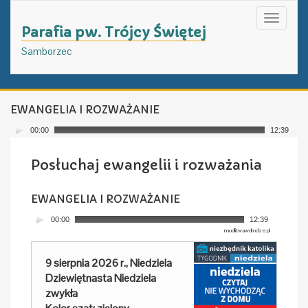
Toggle
Parafia pw. Trójcy Świętej
navigati
Samborzec
EWANGELIA I ROZWAŻANIE
00:00
12:39
modlitwawdrodze.pl
Posłuchaj ewangelii i rozważania
EWANGELIA I ROZWAŻANIE
00:00
12:39
modlitwawdrodze.pl
9 sierpnia 2026 r., Niedziela
Dziewiętnasta Niedziela
zwykła