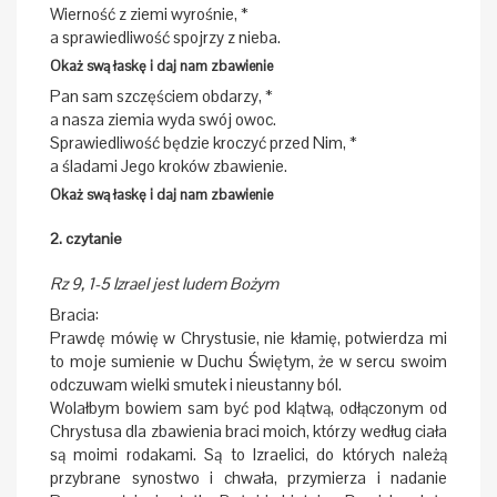
Wierność z ziemi wyrośnie, *
a sprawiedliwość spojrzy z nieba.
Okaż swą łaskę i daj nam zbawienie
Pan sam szczęściem obdarzy, *
a nasza ziemia wyda swój owoc.
Sprawiedliwość będzie kroczyć przed Nim, *
a śladami Jego kroków zbawienie.
Okaż swą łaskę i daj nam zbawienie
2. czytanie
Rz 9, 1-5 Izrael jest ludem Bożym
Bracia:
Prawdę mówię w Chrystusie, nie kłamię, potwierdza mi
to moje sumienie w Duchu Świętym, że w sercu swoim
odczuwam wielki smutek i nieustanny ból.
Wolałbym bowiem sam być pod klątwą, odłączonym od
Chrystusa dla zbawienia braci moich, którzy według ciała
są moimi rodakami. Są to Izraelici, do których należą
przybrane synostwo i chwała, przymierza i nadanie