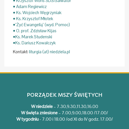
• Krzysztof Wons SDS/Salwator
• Adam Regiewicz
• Ks. Wojciech Węgrzyniak
• Ks. Krzysztof Młotek
•"Żyć Ewangelią" (wyd. Pomoc)
• O. prof. Zdzisław Kijas
•Ks. Marek Studenski
•Ks. Dariusz Kowalczyk
Kontakt:
liturgia (at) niedziela.pl
PORZĄDEK MSZY ŚWIĘTYCH
W niedziele
– 7.30,9.30,11.30,16.00
W święta zniesione
– 7.00,9.00,18.00 /17.00/
W tygodniu
- 7.00 i 18.00 /od XI do IV godz. 17.00/