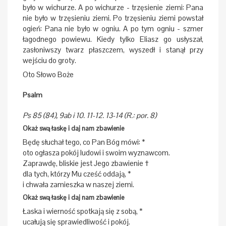
było w wichurze. A po wichurze - trzęsienie ziemi: Pana
nie było w trzęsieniu ziemi. Po trzęsieniu ziemi powstał
ogień: Pana nie było w ogniu. A po tym ogniu - szmer
łagodnego powiewu. Kiedy tylko Eliasz go usłyszał,
zasłoniwszy twarz płaszczem, wyszedł i stanął przy
wejściu do groty.
Oto Słowo Boże
Psalm
Ps 85 (84), 9ab i 10. 11-12. 13-14 (R.: por. 8)
Okaż swą łaskę i daj nam zbawienie
Będę słuchał tego, co Pan Bóg mówi: *
oto ogłasza pokój ludowi i swoim wyznawcom.
Zaprawdę, bliskie jest Jego zbawienie †
dla tych, którzy Mu cześć oddają, *
i chwała zamieszka w naszej ziemi.
Okaż swą łaskę i daj nam zbawienie
Łaska i wierność spotkają się z sobą, *
ucałują się sprawiedliwość i pokój.