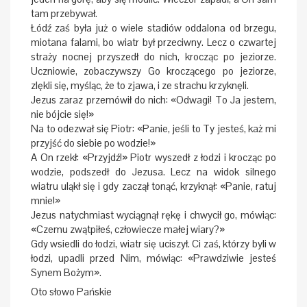
tam przebywał.
Łódź zaś była już o wiele stadiów oddalona od brzegu,
miotana falami, bo wiatr był przeciwny. Lecz o czwartej
straży nocnej przyszedł do nich, krocząc po jeziorze.
Uczniowie, zobaczywszy Go kroczącego po jeziorze,
zlękli się, myśląc, że to zjawa, i ze strachu krzyknęli.
Jezus zaraz przemówił do nich: «Odwagi! To Ja jestem,
nie bójcie się!»
Na to odezwał się Piotr: «Panie, jeśli to Ty jesteś, każ mi
przyjść do siebie po wodzie!»
A On rzekł: «Przyjdź!» Piotr wyszedł z łodzi i krocząc po
wodzie, podszedł do Jezusa. Lecz na widok silnego
wiatru uląkł się i gdy zaczął tonąć, krzyknął: «Panie, ratuj
mnie!»
Jezus natychmiast wyciągnął rękę i chwycił go, mówiąc:
«Czemu zwątpiłeś, człowiecze małej wiary?»
Gdy wsiedli do łodzi, wiatr się uciszył. Ci zaś, którzy byli w
łodzi, upadli przed Nim, mówiąc: «Prawdziwie jesteś
Synem Bożym».
Oto słowo Pańskie