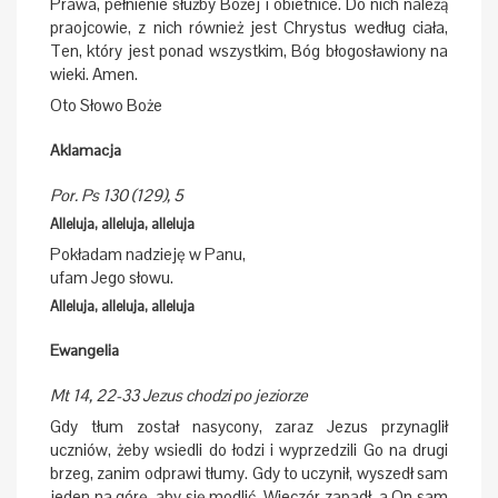
Prawa, pełnienie służby Bożej i obietnice. Do nich należą
praojcowie, z nich również jest Chrystus według ciała,
Ten, który jest ponad wszystkim, Bóg błogosławiony na
wieki. Amen.
Oto Słowo Boże
Aklamacja
Por. Ps 130 (129), 5
Alleluja, alleluja, alleluja
Pokładam nadzieję w Panu,
ufam Jego słowu.
Alleluja, alleluja, alleluja
Ewangelia
Mt 14, 22-33 Jezus chodzi po jeziorze
Gdy tłum został nasycony, zaraz Jezus przynaglił
uczniów, żeby wsiedli do łodzi i wyprzedzili Go na drugi
brzeg, zanim odprawi tłumy. Gdy to uczynił, wyszedł sam
jeden na górę, aby się modlić. Wieczór zapadł, a On sam